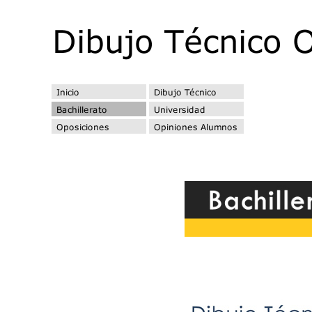
googleac4599b971e13ce5.html [googleac4599b971e13ce5.html]