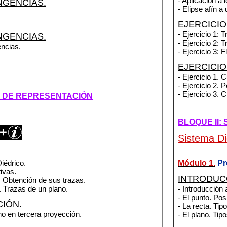
- Aplicación a l
NGENCIAS.
- Elipse afín a
EJERCICI
- Ejercicio 1: T
NGENCIAS.
- Ejercicio 2: T
encias.
- Ejercicio 3: F
EJERCICIO
- Ejercicio 1. 
- Ejercicio 2. 
- Ejercicio 3. 
AS DE REPRESENTACIÓN
BLOQUE II:
Sistema Di
iédrico.
Módulo 1.
Pr
tivas.
INTRODUC
s. Obtención de sus trazas.
. Trazas de un plano.
- Introducción 
- El punto. Pos
IÓN.
- La recta. Tip
lano en tercera proyección.
- El plano. Tip