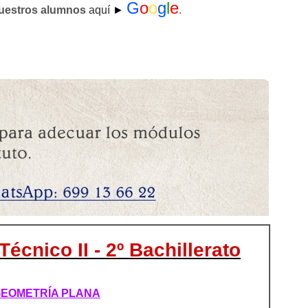
G
o
o
g
l
e
nuestros alumnos
aquí
►
.
Técnico II - 2º Bachillerato
 GEOMETRÍA PLANA