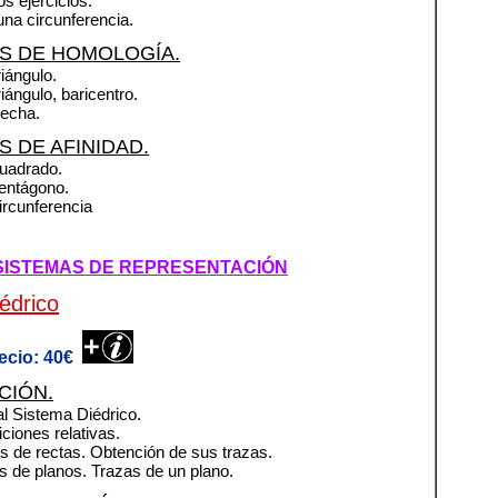
os ejercicios.
 una circunferencia.
OS DE HOMOLOGÍA.
riángulo.
riángulo, baricentro.
lecha.
S DE AFINIDAD.
Cuadrado.
Pentágono.
Circunferencia
 SISTEMAS DE REPRESENTACIÓN
édrico
ecio: 40€
CIÓN.
al Sistema Diédrico.
iciones relativas.
os de rectas. Obtención de sus trazas.
os de planos. Trazas de un plano.