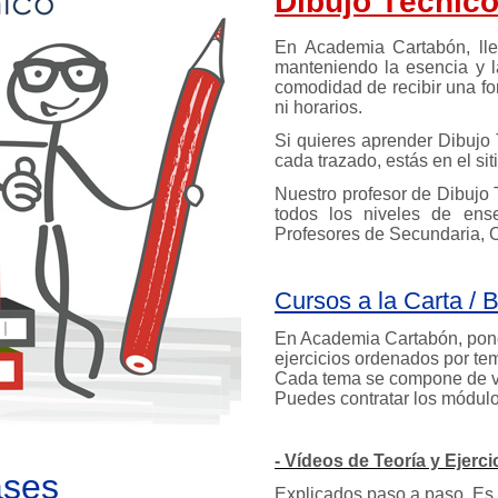
Dibujo Técnico
En Academia Cartabón, lle
manteniendo la esencia y l
comodidad de recibir una fo
ni horarios.
Si quieres aprender Dibujo 
cada trazado, estás en el si
Nuestro profesor de Dibujo
todos los niveles de enseñ
Profesores de Secundaria, O
Cursos a la Carta / B
En Academia Cartabón, ponem
ejercicios ordenados por te
Cada tema se compone de v
Puedes contratar los módulo
- Vídeos de Teoría y Ejerci
ases
Explicados paso a paso. Es 