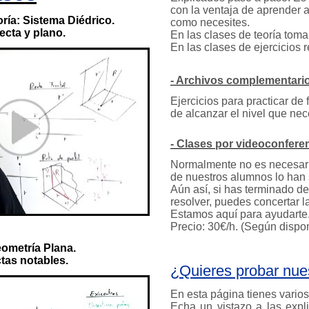
con la ventaja de aprender a
oría: Sistema Diédrico.
como necesites.
ecta y plano.
En las clases de teoría tom
En las clases de ejercicios 
- Archivos complementario
Ejercicios para practicar de
de alcanzar el nivel que nec
- Clases por videoconfere
Normalmente no es necesario
de nuestros alumnos lo han s
Aún así, si has terminado d
resolver, puedes concertar l
Estamos aquí para ayudarte
Precio: 30€/h. (Según dispon
eometría Plana.
tas notables.
¿Quieres probar nue
En esta página tienes vario
Echa un vistazo a las expli