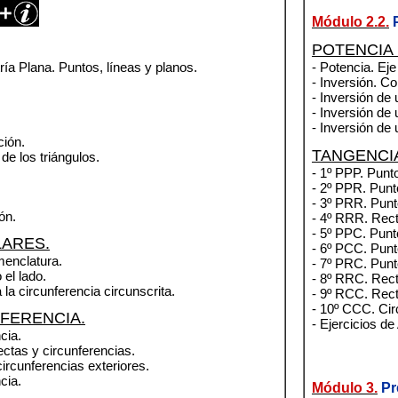
Módulo 2.2.
P
POTENCIA 
ría Plana. Puntos, líneas y planos.
- Potencia. Eje
- Inversión. C
- Inversión de 
- Inversión de 
- Inversión de 
ción.
TANGENCIA
de los triángulos.
- 1º PPP. Punto
- 2º PPR. Punto
- 3º PRR. Punto
ón.
- 4º RRR. Recta
- 5º PPC. Punto
ARES.
- 6º PCC. Punto
menclatura.
- 7º PRC. Punto
 el lado.
- 8º RRC. Recta
la circunferencia circunscrita.
- 9º RCC. Recta
- 10º CCC. Circ
FERENCIA.
- Ejercicios de
ncia.
ectas y circunferencias.
ircunferencias exteriores.
ncia
.
Módulo 3.
Pr