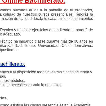
 Online Bachillerato.
vamos nuestras aulas a la pantalla de tu ordenador,
a calidad de nuestros cursos presenciales. Tendrás la
rmación de calidad desde tu casa, sin desplazamientos
Técnico y resolver ejercicios entendiendo el porqué de
tio adecuado.
 Técnico ha impartdo clases durante más de 30 años en
anza: Bachillerato, Universidad, Ciclos formativos,
positores...
achillerato.
os a tu disposición todas nuestras clases de teoría y
mas.
arios módulos.
s que necesites cuando lo necesites.
cios.
como asistir a las clases presenciales en la Academia,