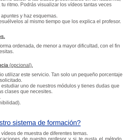
 tu ritmo. Podrás visualizar los vídeos tantas veces
a apuntes y haz esquemas.
resuélvelos al mismo tiempo que los explica el profesor.
s.
 forma ordenada, de menor a mayor dificultad, con el fin
esitas.
ncia
(opcional).
 utilizar este servicio. Tan solo un pequeño porcentaje
olicitado.
e estudiar uno de nuestros módulos y tienes dudas que
as clases que necesites.
.
ibilidad).
stro sistema de formación?
s vídeos de muestra de diferentes temas.
caciones de nuestro profesor y si te gusta el método,